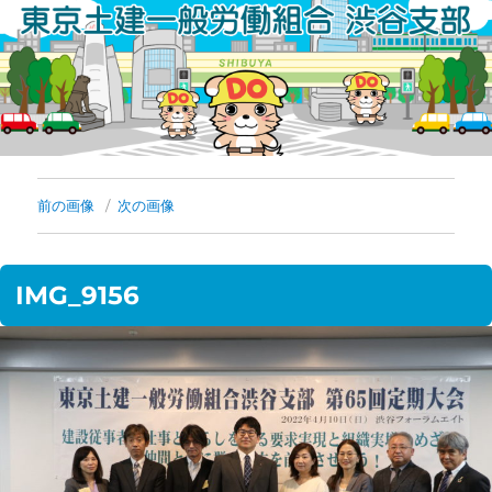
コ
ン
テ
ン
ツ
へ
前の画像
次の画像
ス
キ
IMG_9156
ッ
プ