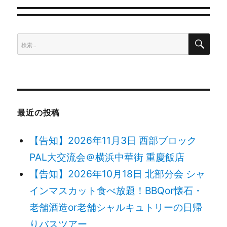
ゲ
検
検
ー
索
索:
シ
ョ
最近の投稿
ン
【告知】2026年11月3日 西部ブロック
PAL大交流会＠横浜中華街 重慶飯店
【告知】2026年10月18日 北部分会 シャ
インマスカット食べ放題！BBQor懐石・
老舗酒造or老舗シャルキュトリーの日帰
りバスツアー