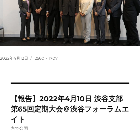
投
フ
2022年4月12日
2560 × 1707
稿
ル
日:
サ
イ
ズ
投
【報告】2022年4月10日 渋谷支部
稿
第65回定期大会＠渋谷フォーラムエ
イト
ナ
内で公開
ビ