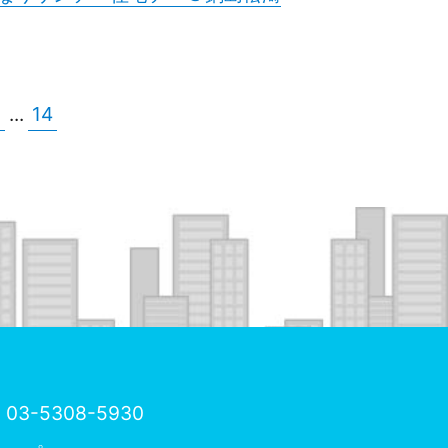
5
...
14
03-5308-5930