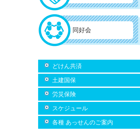
同好会
どけん共済
土建国保
労災保険
スケジュール
各種 あっせん
のご案内