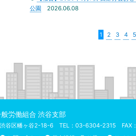
公園
2026.06.08
1
2
3
4
般労働組合 渋谷支部
72 渋谷区幡ヶ谷2-18-6
TEL：03-6304-2315 FAX：