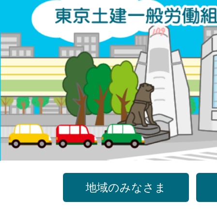
コ
ン
テ
ン
ツ
へ
ス
キ
ッ
プ
地域のみなさま