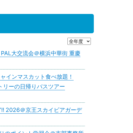
クPAL大交流会＠横浜中華街 重慶
会 シャインマスカット食べ放題！
ュトリーの日帰りバスツアー
TY!! 2026＠京王スカイビアガーデ