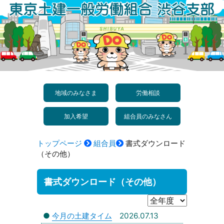
コ
ン
テ
ン
ツ
へ
地域のみなさま
労働相談
ス
加入希望
組合員のみなさん
キ
ッ
トップページ
組合員
書式ダウンロード
プ
（その他）
書式ダウンロード（その他）
●
今月の土建タイム
2026.07.13