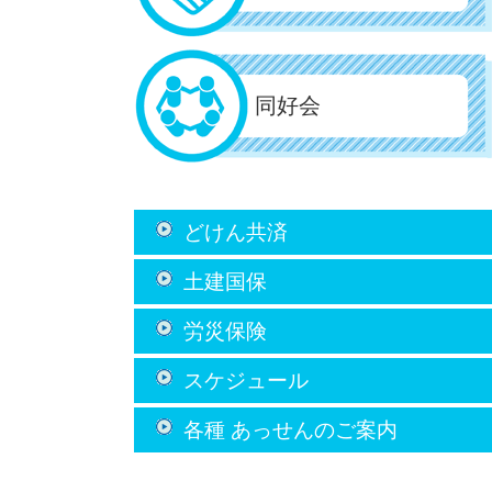
同好会
どけん共済
土建国保
労災保険
スケジュール
各種 あっせん
のご案内