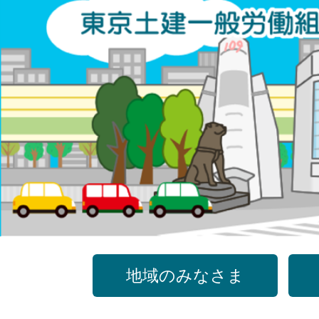
コ
ン
テ
ン
ツ
へ
ス
キ
ッ
プ
地域のみなさま