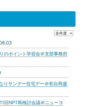
08.03
積もりのポイント学習会＠支部事務所
0
おとなりサンデー住宅デー＠初台商盛
第11回NPT再検討会議＠ニューヨ