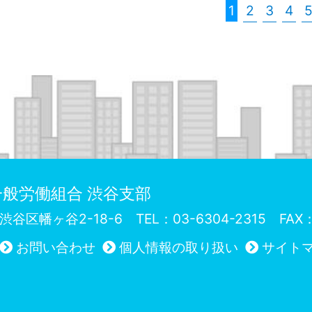
1
2
3
4
般労働組合 渋谷支部
72 渋谷区幡ヶ谷2-18-6
TEL：03-6304-2315 FAX：
お問い合わせ
個人情報の取り扱い
サイト