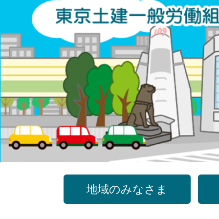
コ
ン
テ
ン
ツ
へ
ス
キ
ッ
プ
地域のみなさま