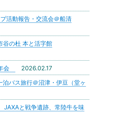
ループ活動報告・交流会＠船清
＠市谷の杜 本と活字館
新年会
2026.02.17
年部一泊バス旅行＠沼津・伊豆（堂ヶ
会 JAXAと戦争遺跡、常陸牛を味