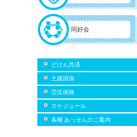
同好会
どけん共済
土建国保
労災保険
スケジュール
各種 あっせん
のご案内