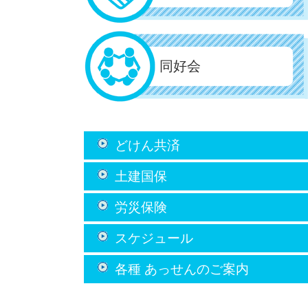
同好会
どけん共済
土建国保
労災保険
スケジュール
各種 あっせん
のご案内