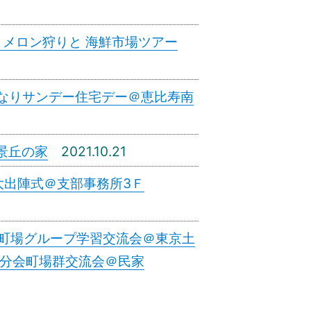
 メロン狩りと 海鮮市場ツアー
おとなりサンデー住宅デー＠恵比寿南
＠景丘の家
2021.10.21
拡大出陣式＠支部事務所3Ｆ
日 町場グループ学習交流会＠東京土
南部分会町場群交流会＠民家