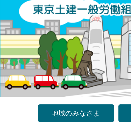
コ
ン
テ
ン
ツ
へ
ス
キ
ッ
プ
地域のみなさま