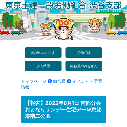
コ
ン
テ
ン
ツ
へ
地域のみなさま
労働相談
ス
加入希望
組合員のみなさん
キ
ッ
トップページ
組合員
イベント・学習
プ
情報
【報告】2025年6月1日 南部分会
おとなりサンデー住宅デー＠恵比
寿南二公園