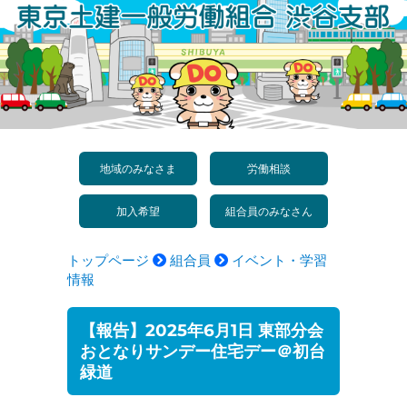
コ
ン
テ
ン
ツ
へ
地域のみなさま
労働相談
ス
加入希望
組合員のみなさん
キ
ッ
トップページ
組合員
イベント・学習
プ
情報
【報告】2025年6月1日 東部分会
おとなりサンデー住宅デー＠初台
緑道