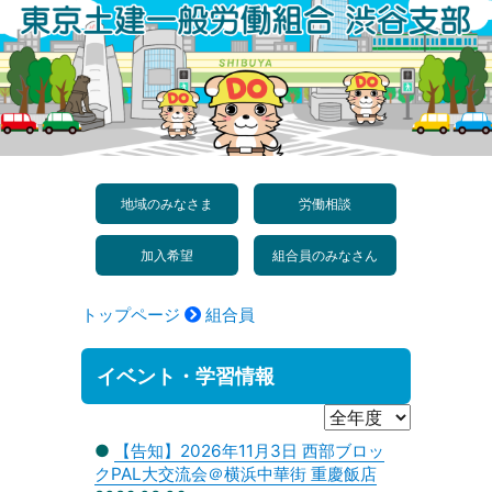
コ
ン
テ
ン
ツ
へ
地域のみなさま
労働相談
ス
加入希望
組合員のみなさん
キ
ッ
トップページ
組合員
プ
イベント・学習情報
●
【告知】2026年11月3日 西部ブロッ
クPAL大交流会＠横浜中華街 重慶飯店