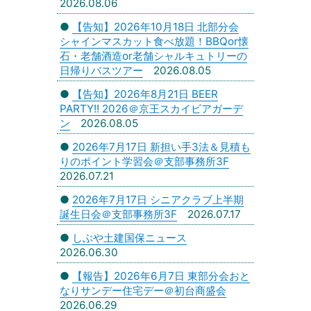
2026.08.06
●
【告知】2026年10月18日 北部分会
シャインマスカット食べ放題！BBQor懐
石・老舗酒造or老舗シャルキュトリーの
日帰りバスツアー
2026.08.05
●
【告知】2026年8月21日 BEER
PARTY!! 2026＠京王スカイビアガーデ
ン
2026.08.05
●
2026年7月17日 新担い手3法＆見積も
りのポイント学習会＠支部事務所3F
2026.07.21
●
2026年7月17日 シニアクラブ上半期
誕生日会＠支部事務所3F
2026.07.17
●
しぶや土建国保ニュース
2026.06.30
●
【報告】2026年6月7日 東部分会おと
なりサンデー住宅デー＠初台商盛会
2026.06.29