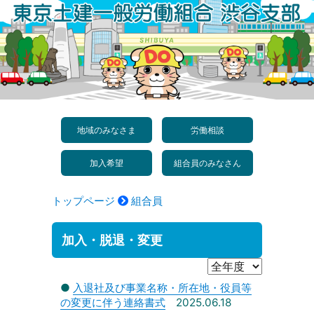
コ
ン
テ
ン
ツ
へ
地域のみなさま
労働相談
ス
加入希望
組合員のみなさん
キ
ッ
トップページ
組合員
プ
加入・脱退・変更
●
入退社及び事業名称・所在地・役員等
の変更に伴う連絡書式
2025.06.18