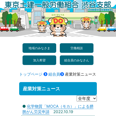
コ
ン
テ
ン
ツ
へ
地域のみなさま
労働相談
ス
加入希望
組合員のみなさん
キ
ッ
トップページ
組合員
産業対策ニュース
プ
産業対策ニュース
●
化学物質「MOCA（モカ）」による膀
胱がん労災申請
2022.10.19