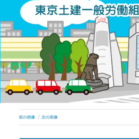
コ
ン
テ
ン
ツ
へ
ス
キ
ッ
プ
前の画像
次の画像