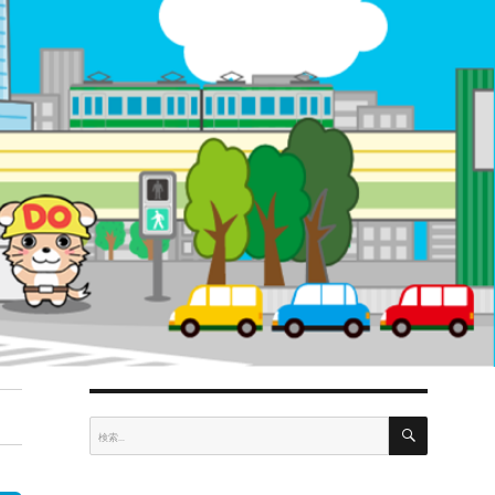
検
検
索
索: