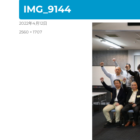
IMG_9144
投
2022年4月12日
稿
フ
2560 × 1707
日:
ル
サ
イ
ズ