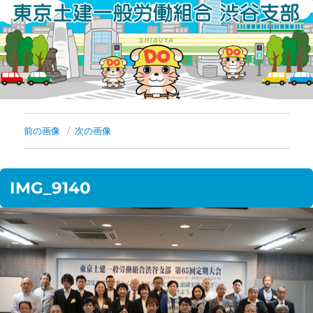
コ
ン
テ
ン
ツ
へ
前の画像
次の画像
ス
キ
IMG_9140
ッ
プ