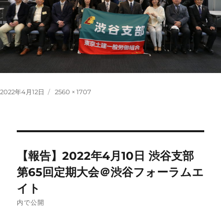
投
フ
2022年4月12日
2560 × 1707
稿
ル
日:
サ
イ
ズ
投
【報告】2022年4月10日 渋谷支部
稿
第65回定期大会＠渋谷フォーラムエ
イト
ナ
内で公開
ビ