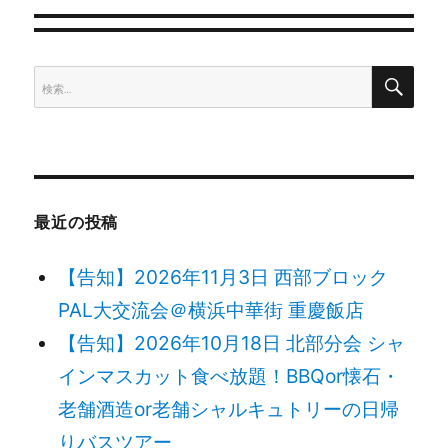
ゲ
検
検
ー
索
索:
シ
ョ
最近の投稿
ン
【告知】2026年11月3日 西部ブロック
PAL大交流会＠横浜中華街 重慶飯店
【告知】2026年10月18日 北部分会 シャ
インマスカット食べ放題！BBQor懐石・
老舗酒造or老舗シャルキュトリーの日帰
りバスツアー