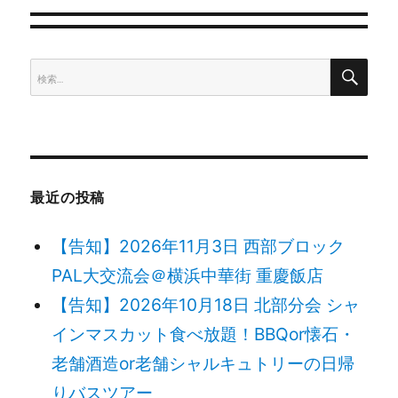
ゲ
検
検
ー
索
索:
シ
ョ
最近の投稿
ン
【告知】2026年11月3日 西部ブロック
PAL大交流会＠横浜中華街 重慶飯店
【告知】2026年10月18日 北部分会 シャ
インマスカット食べ放題！BBQor懐石・
老舗酒造or老舗シャルキュトリーの日帰
りバスツアー