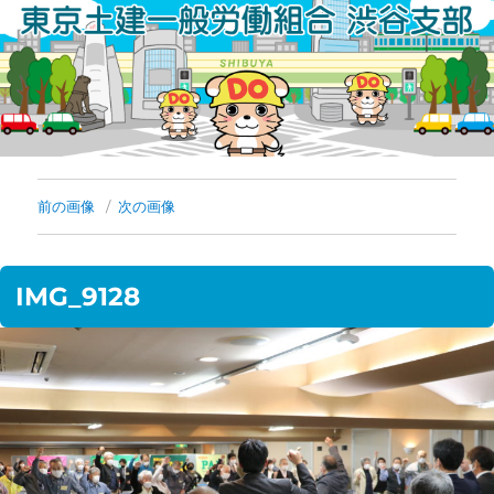
コ
ン
テ
ン
ツ
へ
前の画像
次の画像
ス
キ
IMG_9128
ッ
プ