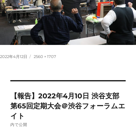
投
フ
2022年4月12日
2560 × 1707
稿
ル
日:
サ
イ
ズ
投
【報告】2022年4月10日 渋谷支部
稿
第65回定期大会＠渋谷フォーラムエ
イト
ナ
内で公開
ビ