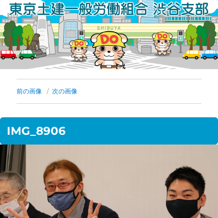
コ
ン
テ
ン
ツ
へ
前の画像
次の画像
ス
キ
IMG_8906
ッ
プ