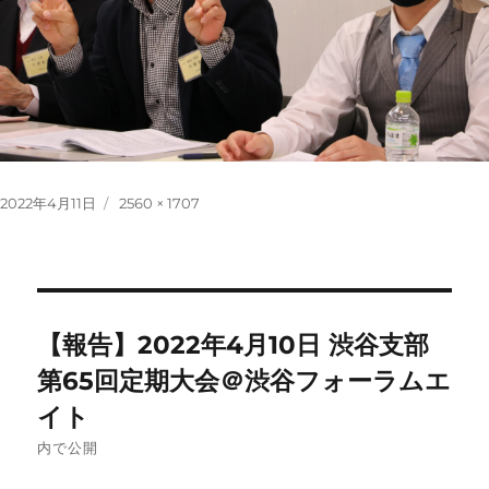
投
フ
2022年4月11日
2560 × 1707
稿
ル
日:
サ
イ
ズ
投
【報告】2022年4月10日 渋谷支部
稿
第65回定期大会＠渋谷フォーラムエ
イト
ナ
内で公開
ビ