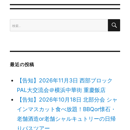
ゲ
検
検
ー
索
索:
シ
ョ
最近の投稿
ン
【告知】2026年11月3日 西部ブロック
PAL大交流会＠横浜中華街 重慶飯店
【告知】2026年10月18日 北部分会 シャ
インマスカット食べ放題！BBQor懐石・
老舗酒造or老舗シャルキュトリーの日帰
りバスツアー