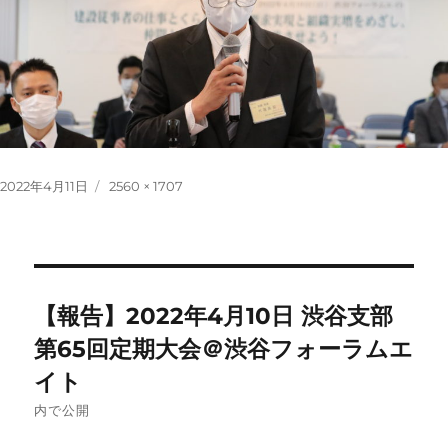
投
フ
2022年4月11日
2560 × 1707
稿
ル
日:
サ
イ
ズ
投
【報告】2022年4月10日 渋谷支部
稿
第65回定期大会＠渋谷フォーラムエ
イト
ナ
内で公開
ビ