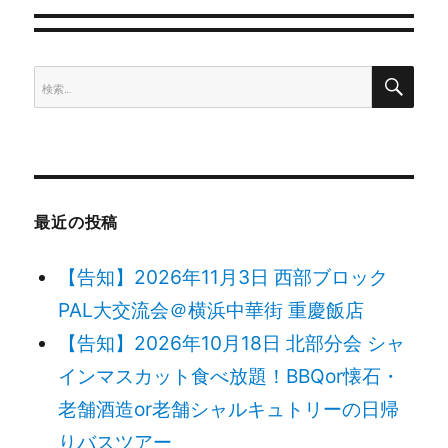
ゲ
検
検
ー
索
索:
シ
ョ
最近の投稿
ン
【告知】2026年11月3日 西部ブロック
PAL大交流会＠横浜中華街 重慶飯店
【告知】2026年10月18日 北部分会 シャ
インマスカット食べ放題！BBQor懐石・
老舗酒造or老舗シャルキュトリーの日帰
りバスツアー