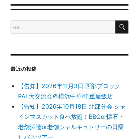
ゲ
検
検
ー
索
索:
シ
ョ
最近の投稿
ン
【告知】2026年11月3日 西部ブロック
PAL大交流会＠横浜中華街 重慶飯店
【告知】2026年10月18日 北部分会 シャ
インマスカット食べ放題！BBQor懐石・
老舗酒造or老舗シャルキュトリーの日帰
りバスツアー