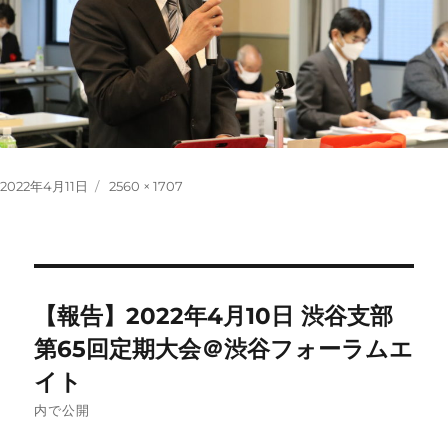
投
フ
2022年4月11日
2560 × 1707
稿
ル
日:
サ
イ
ズ
投
【報告】2022年4月10日 渋谷支部
稿
第65回定期大会＠渋谷フォーラムエ
イト
ナ
内で公開
ビ