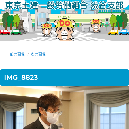
コ
ン
テ
ン
ツ
へ
前の画像
次の画像
ス
キ
IMG_8823
ッ
プ