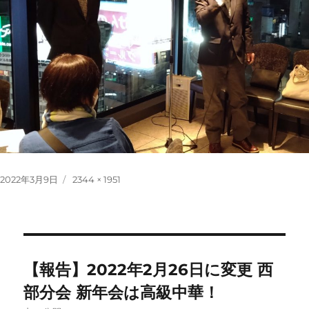
投
フ
2022年3月9日
2344 × 1951
稿
ル
日:
サ
イ
ズ
投
【報告】2022年2月26日に変更 西
稿
部分会 新年会は高級中華！