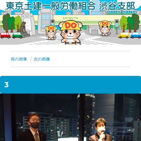
コ
ン
テ
ン
ツ
へ
前の画像
次の画像
ス
キ
3
ッ
プ