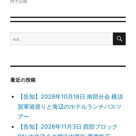
内で公開
ナ
ビ
ゲ
検
検
索
索:
ー
シ
ョ
最近の投稿
ン
【告知】2026年10月18日 南部分会 横須
賀軍港巡りと海辺のホテルランチバスツ
アー
【告知】2026年11月3日 西部ブロック