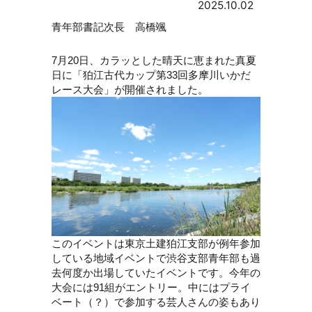
2025.10.02
青年部書記次長 高橋颯
7月20日、カラッとした晴天に恵まれた真夏
日
に「狛江古代カップ第33回多摩川いかだ
レース大会」が開催されました。
このイベントは東京土建狛江支部が例年参加
している地域イベントで渋谷支部青年部も過
去何度か出場していたイベントです。今年の
大会には91組がエントリー。中にはプライ
ベート（？）で参加する芸人さんの姿もあり