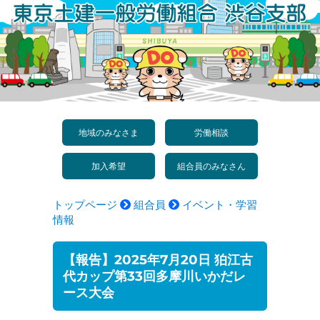
コ
ン
テ
ン
ツ
へ
地域のみなさま
労働相談
ス
加入希望
組合員のみなさん
キ
ッ
トップページ
組合員
イベント・学習
プ
情報
【報告】2025年7月20日 狛江古
代カップ第33回多摩川いかだレ
ース大会