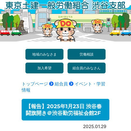
コ
ン
テ
ン
ツ
へ
地域のみなさま
労働相談
ス
加入希望
組合員のみなさん
キ
ッ
トップページ
組合員
イベント・学習
プ
情報
【報告】2025年1月23日 渋谷春
闘旗開き＠渋谷勤労福祉会館2F
2025.01.29