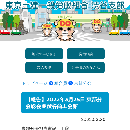
コ
ン
テ
ン
ツ
へ
地域のみなさま
労働相談
ス
加入希望
組合員のみなさん
キ
ッ
トップページ
組合員
東部分会
プ
【報告】2022年3月25日 東部分
会総会＠渋谷商工会館
2022.03.30
東部分会担当書記 工藤