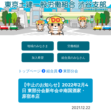
コ
ン
テ
ン
ツ
へ
地域のみなさま
労働相談
ス
加入希望
組合員のみなさん
キ
ッ
トップページ
組合員
東部分会
プ
【中止のお知らせ】2022年2月4
日 東部分会新年会＠南国酒家・
原宿本店
2021.12.22