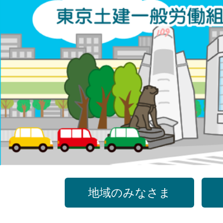
コ
ン
テ
ン
ツ
へ
ス
キ
ッ
プ
地域のみなさま