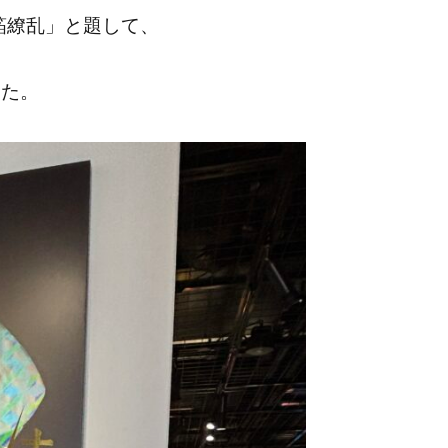
箔繚乱」と題して、
した。