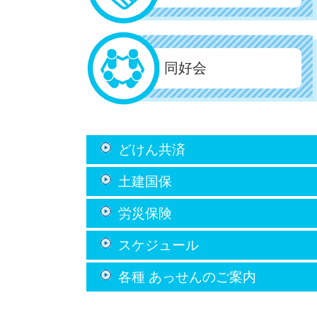
同好会
どけん共済
土建国保
労災保険
スケジュール
各種 あっせん
のご案内