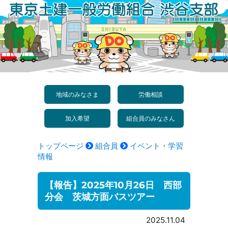
コ
ン
テ
ン
ツ
へ
地域のみなさま
労働相談
ス
加入希望
組合員のみなさん
キ
ッ
トップページ
組合員
イベント・学習
プ
情報
【報告】2025年10月26日 西部
分会 茨城方面バスツアー
2025.11.04