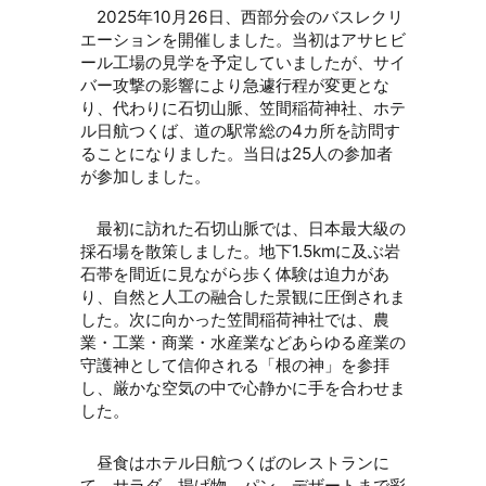
2025年10月26日、西部分会のバスレクリ
エーションを開催しました。当初はアサヒビ
ール工場の見学を予定していましたが、サイ
バー攻撃の影響により急遽行程が変更とな
り、代わりに石切山脈、笠間稲荷神社、ホテ
ル日航つくば、道の駅常総の4カ所を訪問す
ることになりました。当日は25人の参加者
が参加しました。
最初に訪れた石切山脈では、日本最大級の
採石場を散策しました。地下1.5kmに及ぶ岩
石帯を間近に見ながら歩く体験は迫力があ
り、自然と人工の融合した景観に圧倒されま
した。次に向かった笠間稲荷神社では、農
業・工業・商業・水産業などあらゆる産業の
守護神として信仰される「根の神」を参拝
し、厳かな空気の中で心静かに手を合わせま
した。
昼食はホテル日航つくばのレストランに
て、サラダ、揚げ物、パン、デザートまで彩