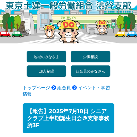
コ
ン
テ
ン
ツ
へ
地域のみなさま
労働相談
ス
加入希望
組合員のみなさん
キ
ッ
トップページ
組合員
イベント・学習
プ
情報
【報告】2025年7月18日 シニア
クラブ上半期誕生日会＠支部事務
所3F