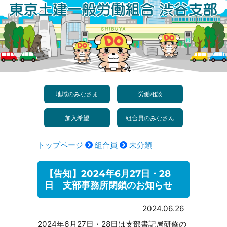
コ
ン
テ
ン
ツ
へ
地域のみなさま
労働相談
ス
加入希望
組合員のみなさん
キ
ッ
トップページ
組合員
未分類
プ
【告知】2024年6月27日・28
日 支部事務所閉鎖のお知らせ
2024.06.26
2024年6月27日・28日は支部書記局研修の