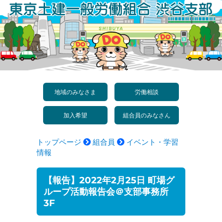
コ
ン
テ
ン
ツ
へ
地域のみなさま
労働相談
ス
加入希望
組合員のみなさん
キ
ッ
トップページ
組合員
イベント・学習
プ
情報
【報告】2022年2月25日 町場グ
ループ活動報告会＠支部事務所
3F