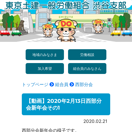
コ
ン
テ
ン
ツ
へ
地域のみなさま
労働相談
ス
加入希望
組合員のみなさん
キ
ッ
トップページ
組合員
西部分会
プ
【動画】2020年2月13日西部分
会新年会その1
2020.02.21
西部分会新年会の様子です。