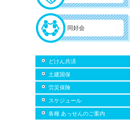
同好会
どけん共済
土建国保
労災保険
スケジュール
各種 あっせん
のご案内