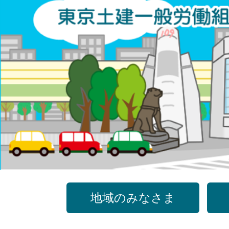
コ
ン
テ
ン
ツ
へ
ス
キ
ッ
プ
地域のみなさま