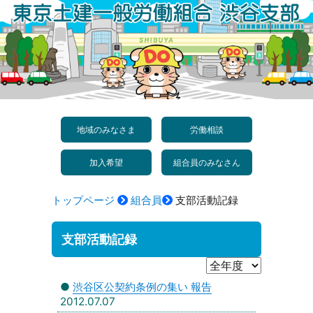
コ
ン
テ
ン
ツ
へ
地域のみなさま
労働相談
ス
加入希望
組合員のみなさん
キ
ッ
トップページ
組合員
支部活動記録
プ
支部活動記録
●
渋谷区公契約条例の集い 報告
2012.07.07